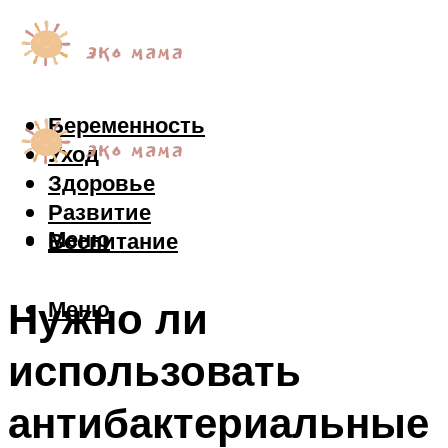
Беременность
Уход
Здоровье
Развитие
Меню
Воспитание
Нужно ли
Меню
использовать
антибактериальные