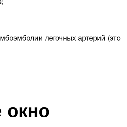
;
омбоэмболии легочных артерий (это
 окно