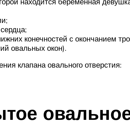
торой находится беременная девушка
и;
сердца;
ижних конечностей с окончанием тр
ий овальных окон).
ния клапана овального отверстия:
ытое овальное