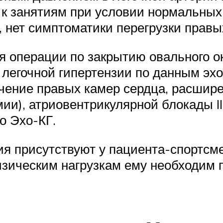
я к занятиям при условии нормальных
, нет симптоматики перегрузки правы
я операции по закрытию овального ок
в легочной гипертензии по данным э
ичение правых камер сердца, расшир
и), атриовентрикулярной блокады II-
о Эхо-КГ.
 присутствуют у пациента-спортсмен
изическим нагрузкам ему необходим