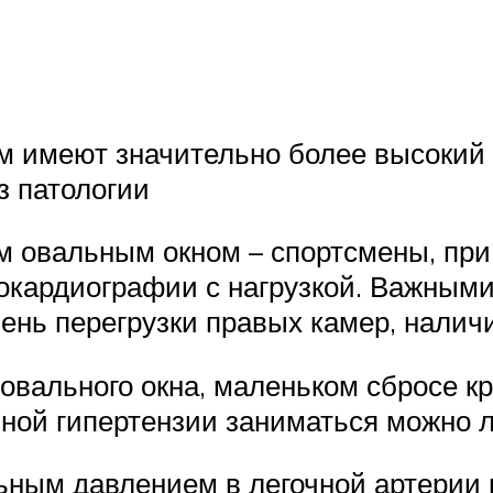
 имеют значительно более высокий р
з патологии
м овальным окном – спортсмены, при
окардиографии с нагрузкой. Важным
пень перегрузки правых камер, налич
овального окна, маленьком сбросе к
очной гипертензии заниматься можно
ьным давлением в легочной артерии