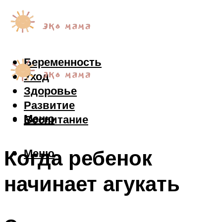
Беременность
Уход
Здоровье
Развитие
Меню
Воспитание
Когда ребенок
Меню
начинает агукать