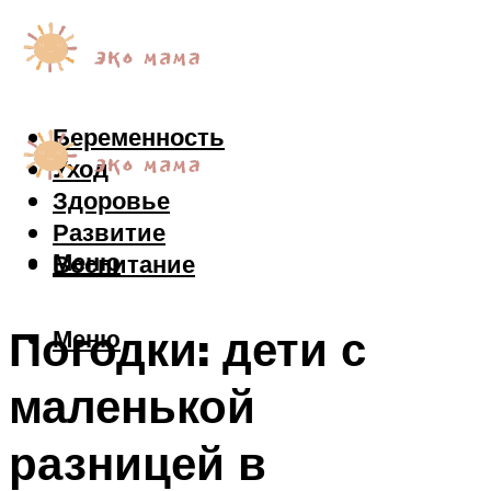
Беременность
Уход
Здоровье
Развитие
Меню
Воспитание
Погодки: дети с
Меню
маленькой
разницей в