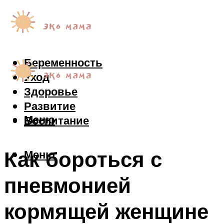
Беременность
Уход
Здоровье
Развитие
Меню
Воспитание
Как бороться с
Меню
пневмонией
кормящей женщине