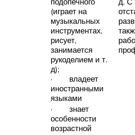
подопечного
д. С
(играет на
отс
музыкальных
разв
инструментах,
так
рисует,
рабо
занимается
про
рукоделием и т.
д);
· владеет
иностранными
языками
· знает
особенности
возрастной