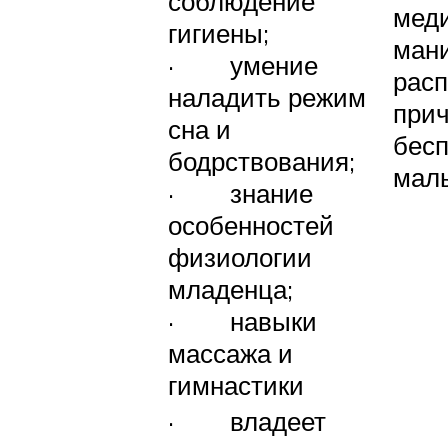
соблюдение
мед
гигиены;
ман
· умение
расп
наладить режим
при
сна и
бесп
бодрствования;
мал
· знание
особенностей
физиологии
младенца;
· навыки
массажа и
гимнастики
· владеет