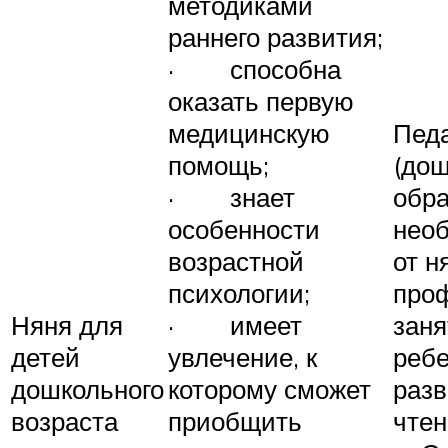
методиками
раннего развития;
· способна
оказать первую
медицинскую
Педа
помощь;
(дош
· знает
обр
особенности
необ
возрастной
от н
психологии;
про
Няня для
· имеет
заня
детей
увлечение, к
ребе
дошкольного
которому сможет
разв
возраста
приобщить
чтен