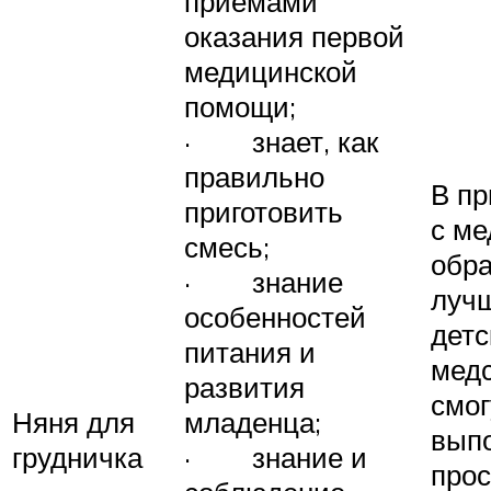
приемами
оказания первой
медицинской
помощи;
· знает, как
правильно
В пр
приготовить
с м
смесь;
обра
· знание
лучш
особенностей
детс
питания и
мед
развития
смог
Няня для
младенца;
вып
грудничка
· знание и
про