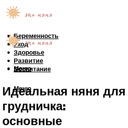
Беременность
Уход
Здоровье
Развитие
Меню
Воспитание
Идеальная няня для
Меню
грудничка:
основные