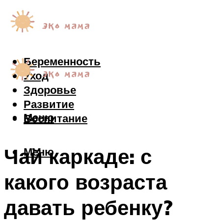
Беременность
Уход
Здоровье
Развитие
Меню
Воспитание
Чай каркаде: с
Меню
какого возраста
давать ребенку?