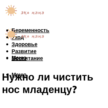
Беременность
Уход
Здоровье
Развитие
Меню
Воспитание
Нужно ли чистить
Меню
нос младенцу?