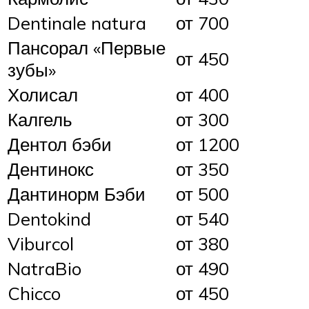
Dentinale natura
от 700
Пансорал «Первые
от 450
зубы»
Холисал
от 400
Калгель
от 300
Дентол бэби
от 1200
Дентинокс
от 350
Дантинорм Бэби
от 500
Dentokind
от 540
Viburcol
от 380
NatraBio
от 490
Chicco
от 450