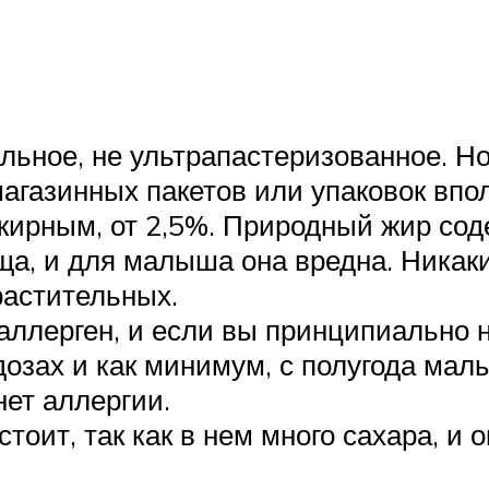
ьное, не ультрапастеризованное. Но 
агазинных пакетов или упаковок впо
 жирным, от 2,5%. Природный жир со
ща, и для малыша она вредна. Никак
 растительных.
аллерген, и если вы принципиально н
озах и как минимум, с полугода мал
нет аллергии.
тоит, так как в нем много сахара, и