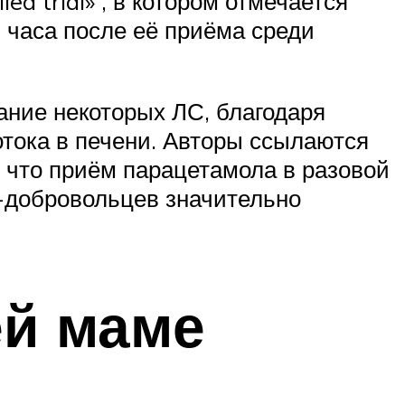
led trial» , в котором отмечается
 часа после её приёма среди
ание некоторых ЛС, благодаря
отока в печени. Авторы ссылаются
о, что приём парацетамола в разовой
н-добровольцев значительно
ей маме