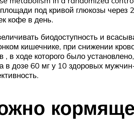
ose metabolism in a randomized control
площади под кривой глюкозы через 2
к кофе в день.
величивать биодоступность и всасыв
тонком кишечнике, при снижении кров
в , в ходе которого было установлен
а в дозе 60 мг у 10 здоровых мужчи
ктивность.
можно кормящ