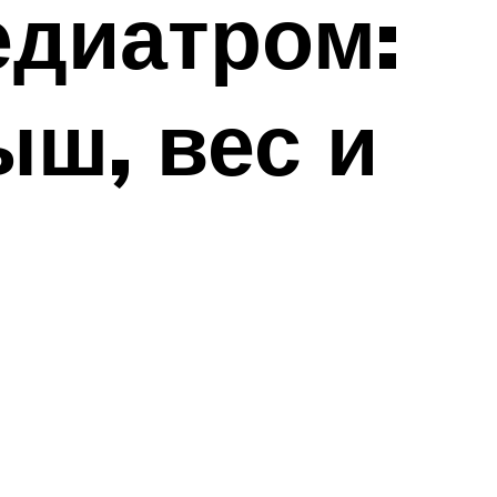
едиатром:
ыш, вес и