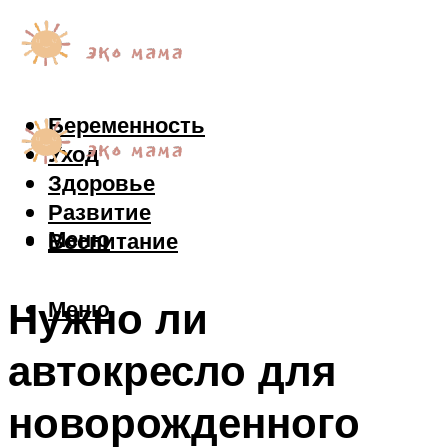
Беременность
Уход
Здоровье
Развитие
Меню
Воспитание
Нужно ли
Меню
автокресло для
новорожденного