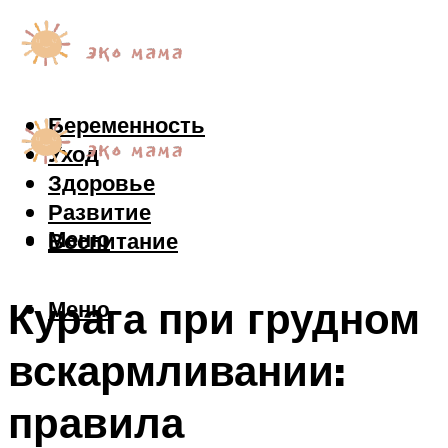
Беременность
Уход
Здоровье
Развитие
Меню
Воспитание
Курага при грудном
Меню
вскармливании:
правила