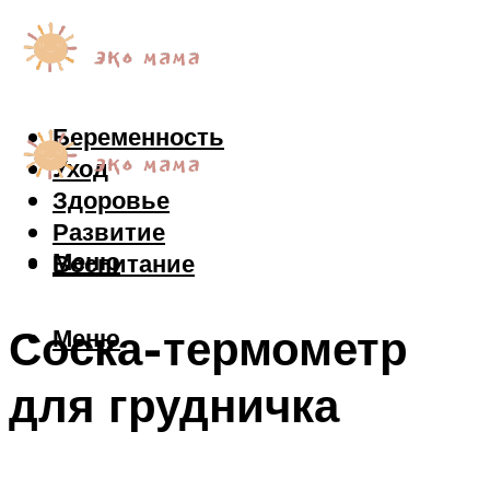
Беременность
Уход
Здоровье
Развитие
Меню
Воспитание
Соска-термометр
Меню
для грудничка