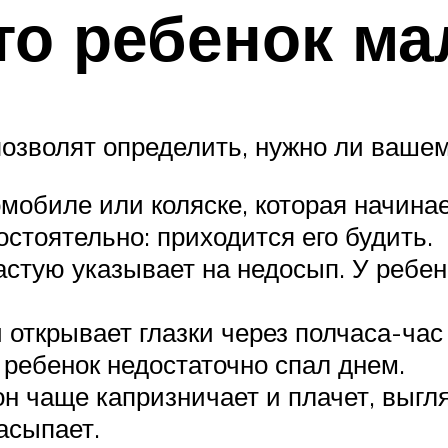
что ребенок ма
 позволят определить, нужно ли ваш
мобиле или коляске, которая начинае
стоятельно: приходится его будить.
астую указывает на недосып. У ребен
открывает глазки через полчаса-час
о ребенок недостаточно спал днем.
н чаще капризничает и плачет, выгл
асыпает.