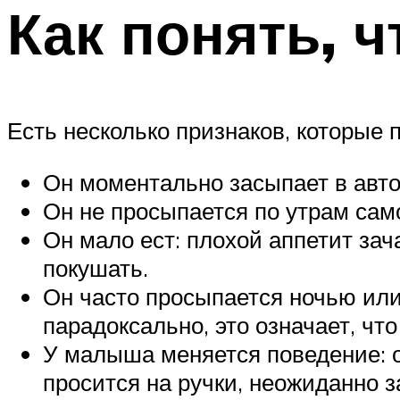
Как понять, 
Есть несколько признаков, которые
Он моментально засыпает в авто
Он не просыпается по утрам само
Он мало ест: плохой аппетит зач
покушать.
Он часто просыпается ночью или 
парадоксально, это означает, чт
У малыша меняется поведение: о
просится на ручки, неожиданно з