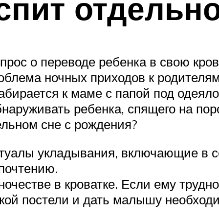
спит отдельн
прос о переводе ребенка в свою кров
роблема ночных приходов к родителя
абирается к маме с папой под одеял
бнаруживать ребенка, спящего на пор
ельном сне с рождения?
туалы укладывания, включающие в се
почтению.
иночестве в кроватке. Если ему труд
ской постели и дать малышу необходи