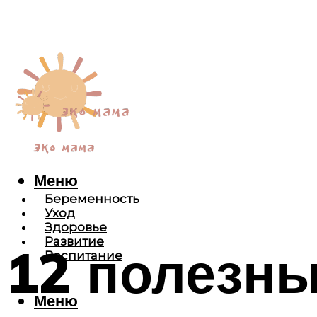
Меню
Беременность
Уход
Здоровье
Развитие
12 полезны
Воспитание
Меню