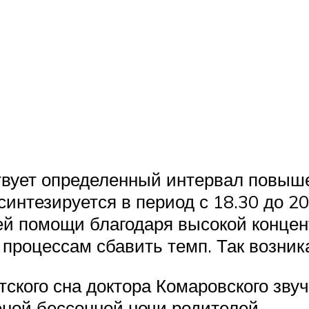
твует определенный интервал повыш
 синтезируется в период с 18.30 до 
ней помощи благодаря высокой концен
роцессам сбавить темп. Так возника
ского сна доктора Комаровского звуч
еной бессонной ночи родителей