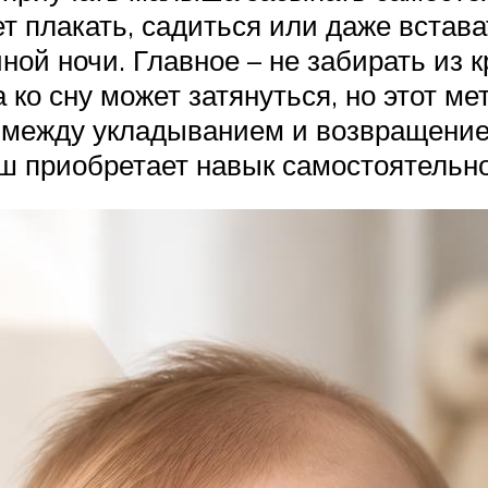
т плакать, садиться или даже встават
ой ночи. Главное – не забирать из к
 ко сну может затянуться, но этот м
 между укладыванием и возвращением
ш приобретает навык самостоятельно