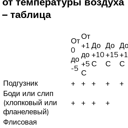
от температуры воздуха
– таблица
От
От
+1
До
До
Д
0
до
+10
+15
+1
до
+5
С
С
С
-5
С
Подгузник
+
+
+
+
+
Боди или слип
(хлопковый или
+
+
+
+
фланелевый)
Флисовая