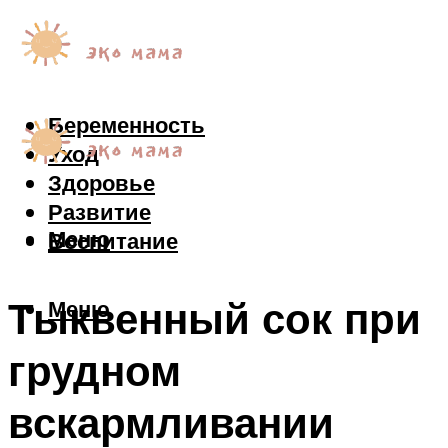
Беременность
Уход
Здоровье
Развитие
Меню
Воспитание
Тыквенный сок при
Меню
грудном
вскармливании