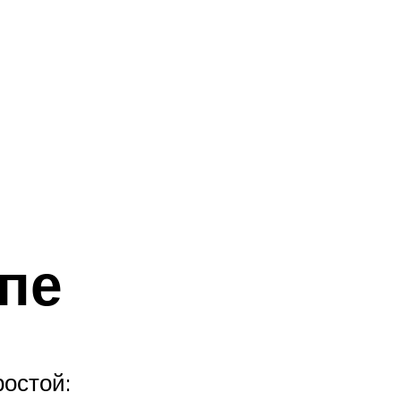
пе
ростой: