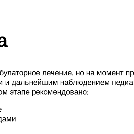
а
мбулаторное лечение, но на момент п
и и дальнейшим наблюдением педиат
ом этапе рекомендовано:
е
идами