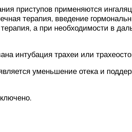
ания приступов применяются ингаляц
ечная терапия, введение гормональн
терапия, а при необходимости в да
ана интубация трахеи или трахеосто
 является уменьшение отека и подде
сключено.