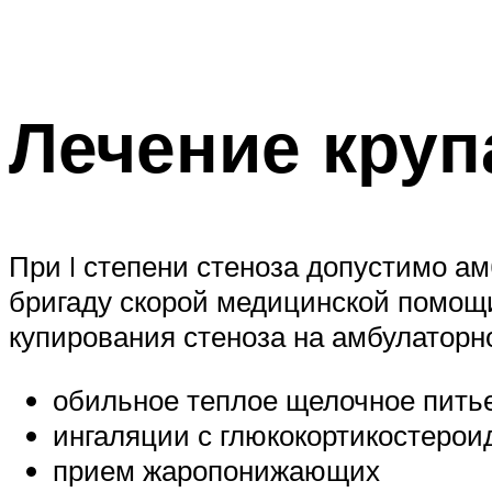
Лечение круп
При I степени стеноза допустимо а
бригаду скорой медицинской помощ
купирования стеноза на амбулаторн
обильное теплое щелочное пить
ингаляции с глюкокортикостеро
прием жаропонижающих