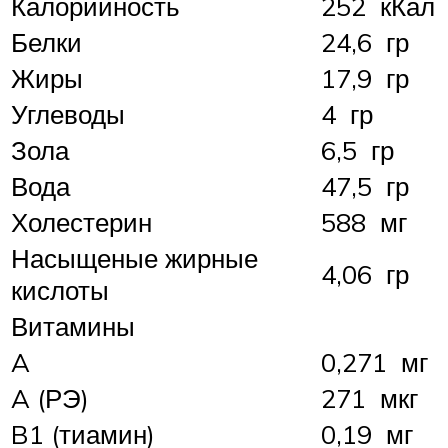
Калорийность
252 кКал
Белки
24,6 гр
Жиры
17,9 гр
Углеводы
4 гр
Зола
6,5 гр
Вода
47,5 гр
Холестерин
588 мг
Насыщеные жирные
4,06 гр
кислоты
Витамины
A
0,271 мг
A (РЭ)
271 мкг
B1 (тиамин)
0,19 мг