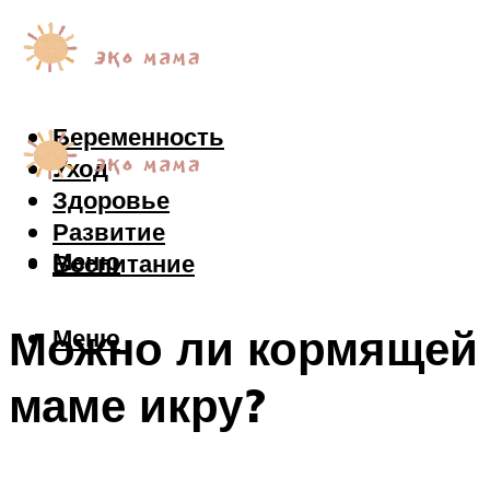
Беременность
Уход
Здоровье
Развитие
Меню
Воспитание
Можно ли кормящей
Меню
маме икру?