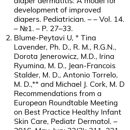
diaper dermatitis: A model for
development of improved
diapers. Pediatrician. – – Vol. 14.
– №1. – P. 27–33.
Blume-Peytavi U, * Tina
Lavender, Ph. D., R. M., R.G.N.,
Dorota Jenerowicz, M.D., Irina
Ryumina, M. D., Jean-Francois
Stalder, M. D., Antonio Torrelo,
M. D.,** and Michael J. Cork, M. D
Recommendations from a
European Roundtable Meeting
on Best Practice Healthy Infant
Skin Care, Pediatr Dermatol. –