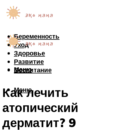
Беременность
Уход
Здоровье
Развитие
Меню
Воспитание
Как лечить
Меню
атопический
дерматит? 9