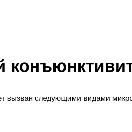
 конъюнктивит
ет вызван следующими видами микро