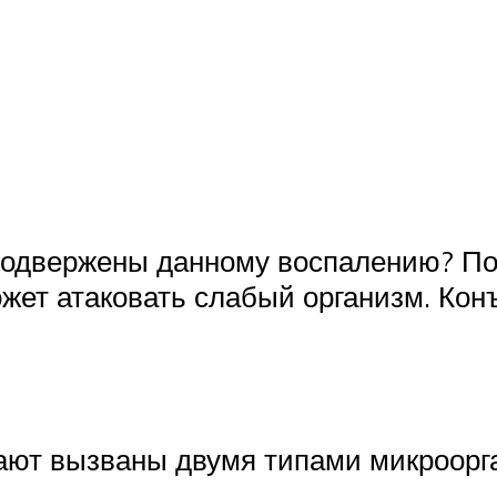
подвержены данному воспалению? Пот
жет атаковать слабый организм. Кон
ют вызваны двумя типами микроорг