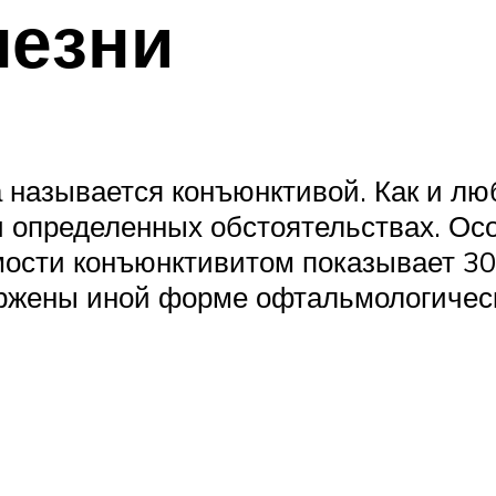
лезни
 называется конъюнктивой. Как и лю
 определенных обстоятельствах. Ос
мости конъюнктивитом показывает 3
ржены иной форме офтальмологичес