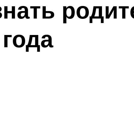
знать роди
 года