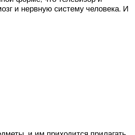
мозг и нервную систему человека. И
едметы, и им приходится прилагать