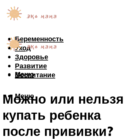
Беременность
Уход
Здоровье
Развитие
Меню
Воспитание
Можно или нельзя
Меню
купать ребенка
после прививки?