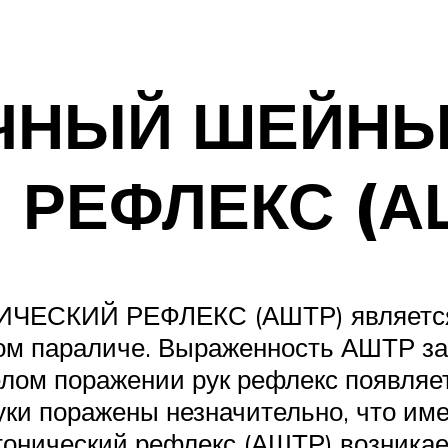
ЧНЫЙ ШЕЙН
 РЕФЛЕКС (А
КИЙ РЕФЛЕКС (АШТР) является о
ом параличе. Выраженность АШТР за
елом поражении рук рефлекс появляе
уки поражены незначительно, что име
онический рефлекс (АШТР) возникает