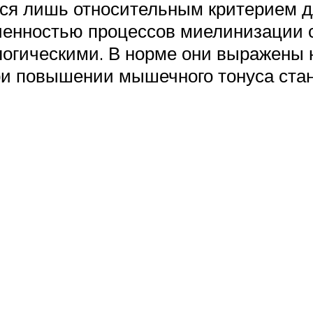
тся лишь относительным критерием д
онченностью процессов миелинизации
логическими. В норме они выражены 
ри повышении мышечного тонуса ста