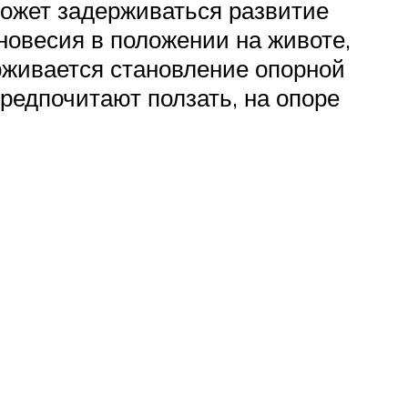
Может задерживаться развитие
новесия в положении на животе,
ерживается становление опорной
предпочитают ползать, на опоре