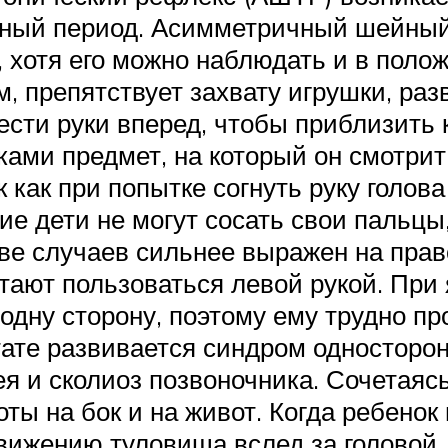
тный период. Асимметричный шейный
 хотя его можно наблюдать и в поло
 препятствует захвату игрушки, ра
сти руки вперед, чтобы приблизить к
ками предмет, на который он смотрит
ак как при попытке согнуть руку гол
гие дети не могут сосать свои пальцы
е случаев сильнее выражен на право
ают пользоваться левой рукой. При
одну сторону, поэтому ему трудно п
тате развивается синдром односторон
я и сколиоз позвоночника. Сочетаяс
ы на бок и на живот. Когда ребенок 
ижению туловища вслед за головой, 