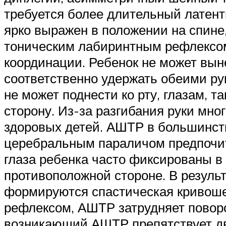
требуется более длительный латен
ярко выражен в положении на спине,
тоническим лабиринтным рефлексом,
координации. Ребенок не может выне
соответственно удержать обеими ру
не может поднести ко рту, глазам, т
сторону. Из-за разгибания руки мно
здоровых детей. АШТР в большинств
церебральным параличом предпочит
глаза ребенка часто фиксированы в 
противоположной стороне. В резуль
формируются спастическая кривоше
рефлексом, АШТР затрудняет поворот
возникающий АШТР препятствует дв