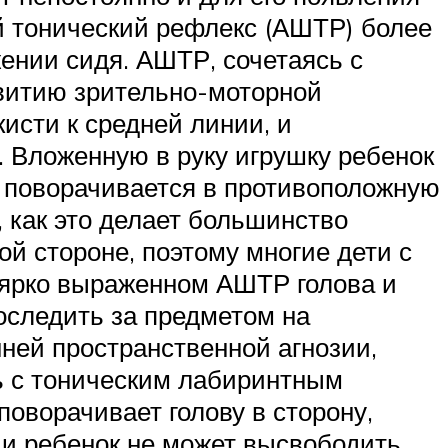
 тонический рефлекс (АШТР) более
жении сидя. АШТР, сочетаясь с
звитию зрительно-моторной
исти к средней линии, и
. Вложенную в руку игрушку ребенок
ова поворачивается в противоположную
, как это делает большинство
й стороне, поэтому многие дети с
 ярко выраженном АШТР голова и
роследить за предметом на
ней пространственной агнозии,
ь с тоническим лабиринтным
поворачивает голову в сторону,
и ребенок не может высвободить