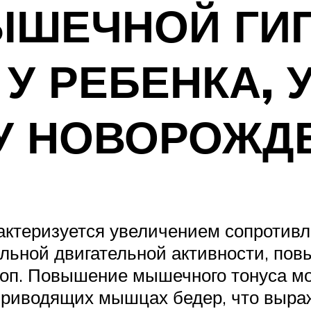
ЫШЕЧНОЙ ГИП
У РЕБЕНКА, У
 У НОВОРОЖ
ктеризуется увеличением сопротив
ольной двигательной активности, по
топ. Повышение мышечного тонуса м
 приводящих мышцах бедер, что выра