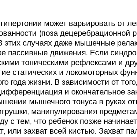
ипертонии может варьировать от ле
ванности (поза децеребрационной ри
В этих случаях даже мышечные релак
ее пассивные движения. Если синдр
ческими тоническими рефлексами и д
тие статических и локомоторных функ
го года жизни. В зависимости от тог
 дифференциация и окончательное з
вышении мышечного тонуса в руках о
а игрушки, манипулирования предмет
ду с тем, что ребенок позже начинает
, или захват всей кистью. Захват п