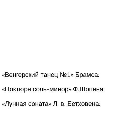
«Венгерский танец №1» Брамса:
«Ноктюрн соль-минор» Ф.Шопена:
«Лунная соната» Л. в. Бетховена: