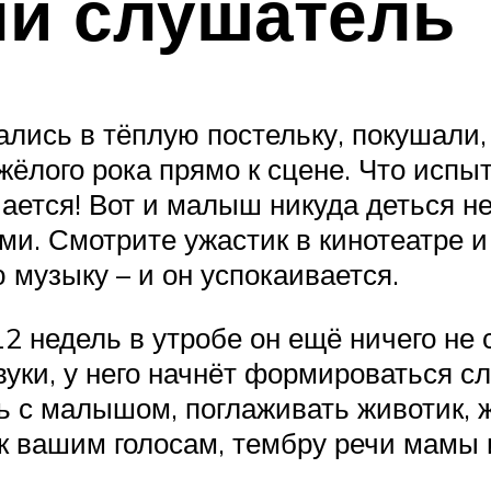
й слушатель
ались в тёплую постельку, покушали,
ёлого рока прямо к сцене. Что испыт
чается! Вот и малыш никуда деться н
ми. Смотрите ужастик в кинотеатре и
 музыку – и он успокаивается.
12 недель в утробе он ещё ничего не
вуки, у него начнёт формироваться с
ь с малышом, поглаживать животик, ж
 к вашим голосам, тембру речи мамы