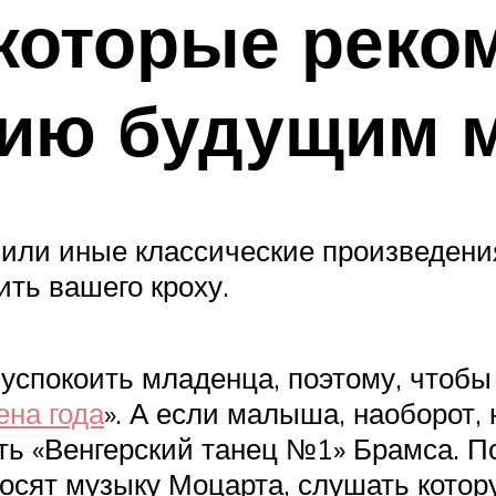
которые реко
ию будущим 
или иные классические произведения
ить вашего кроху.
спокоить младенца, поэтому, чтобы
на года
». А если малыша, наоборот,
ть «Венгерский танец №1» Брамса. 
осят музыку Моцарта, слушать котор