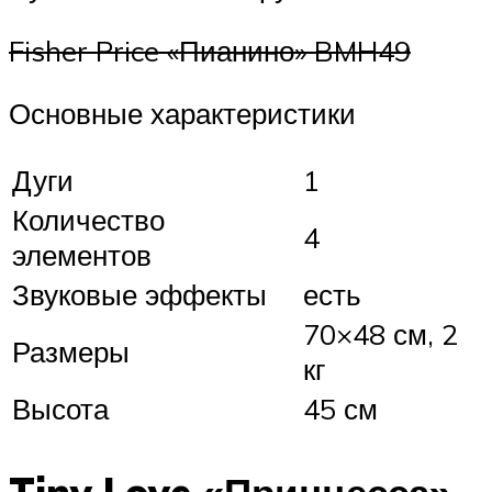
Fisher Price «Пианино» BMH49
Основные характеристики
Дуги
1
Количество
4
элементов
Звуковые эффекты
есть
70×48 см, 2
Размеры
кг
Высота
45 см
Tiny Love «Принцесса»