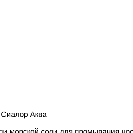
 Сиалор Аква
и морской соли для промывания носа 