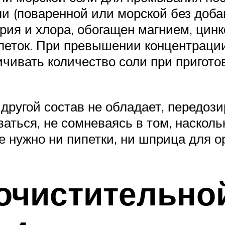
ли (поваренной или морской без добав
рия и хлора, обогащен магнием, цинк
клеток. При превышении концентрац
ичивать количество соли при пригото
другой состав не обладает, передози
ться, не сомневаясь в том, насколь
е нужно ни пипетки, ни шприца для 
очистительно