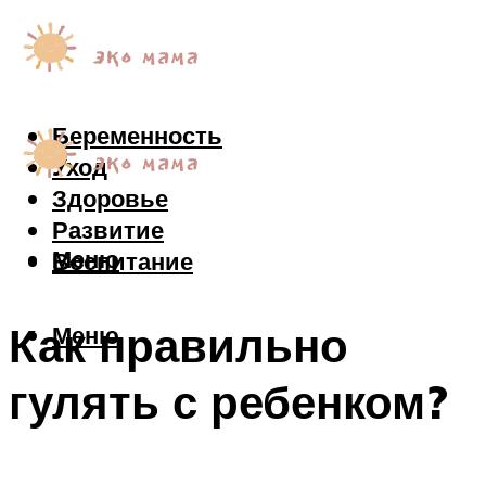
Беременность
Уход
Здоровье
Развитие
Меню
Воспитание
Как правильно
Меню
гулять с ребенком?