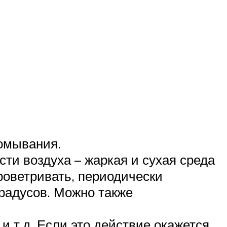
ромывания.
и воздуха – жаркая и сухая среда
роветривать, периодически
радусов. Можно также
и т.д. Если это действие окажется