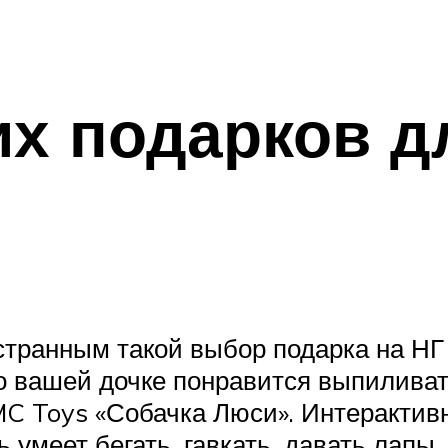
х подарков дл
 странным такой выбор подарка на НГ
о вашей дочке понравится выпиливат
IMC Toys «Собачка Люси». Интеракти
умеет бегать, гавкать, давать лапы, 