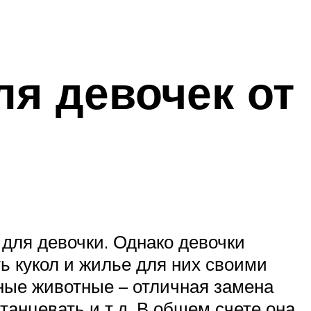
я девочек от
 для девочки. Однако девочки
ь кукол и жилье для них своими
вные животные – отличная замена
танцевать и т.д. В общем счете она