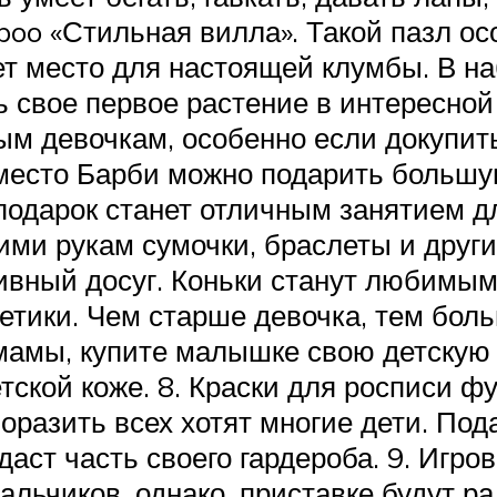
ipoo «Стильная вилла». Такой пазл о
ет место для настоящей клумбы. В на
 свое первое растение в интересной
м девочкам, особенно если докупит
вместо Барби можно подарить большу
й подарок станет отличным занятием 
ими рукам сумочки, браслеты и друг
тивный досуг. Коньки станут любимы
етики. Чем старше девочка, тем боль
амы, купите малышке свою детскую к
тской коже. 8. Краски для росписи 
оразить всех хотят многие дети. Под
аст часть своего гардероба. 9. Игров
альчиков, однако, приставке будут ра