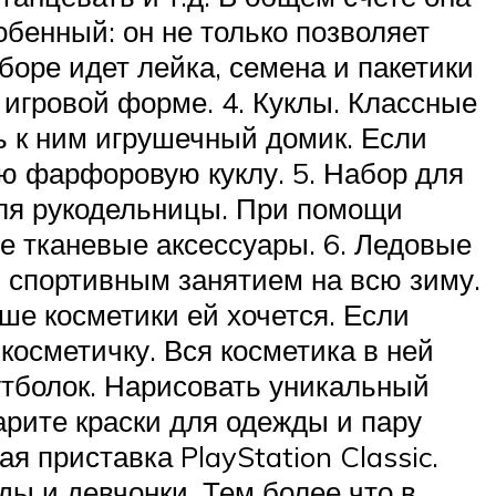
собенный: он не только позволяет
боре идет лейка, семена и пакетики
 игровой форме. 4. Куклы. Классные
ь к ним игрушечный домик. Если
ю фарфоровую куклу. 5. Набор для
для рукодельницы. При помощи
ие тканевые аксессуары. 6. Ледовые
м спортивным занятием на всю зиму.
ше косметики ей хочется. Если
осметичку. Вся косметика в ней
футболок. Нарисовать уникальный
арите краски для одежды и пару
ая приставка PlayStation Classic.
ды и девчонки. Тем более что в