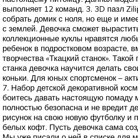
выполняет 12 команд. 3. 3D пазл Zil
собрать домик с ноля, но еще и име
с землей. Девочка сможет вырастить
коллекционные куклы нравятся любы
ребенок в подростковом возрасте, 
творчества «Ткацкий станок». Тако
станка девочка научится делать сво
коньки. Для юных спортсменок – ак
7. Набор детской декоративной косм
боитесь давать настоящую помаду м
полностью безопасна и не вредит де
рисунок на свою новую футболку и п
белых кофт. Пусть девочка сама созд
Мы уже писали о ней в списке для м