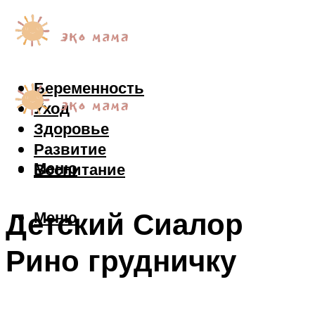
Беременность
Уход
Здоровье
Развитие
Меню
Воспитание
Детский Сиалор
Меню
Рино грудничку