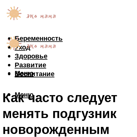
Беременность
Уход
Здоровье
Развитие
Меню
Воспитание
Как часто следует
Меню
менять подгузник
новорожденным