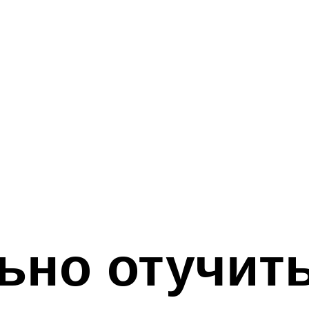
ьно отучит