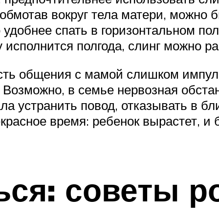
, обмотав вокруг тела матери, можн
о удобнее спать в горизонтальном по
у исполнится полгода, слинг можно р
сть общения с мамой слишком импуль
 Возможно, в семье нервозная обстан
ала устранить повод, отказывать в б
красное время: ребенок вырастет, и
ься: советы р