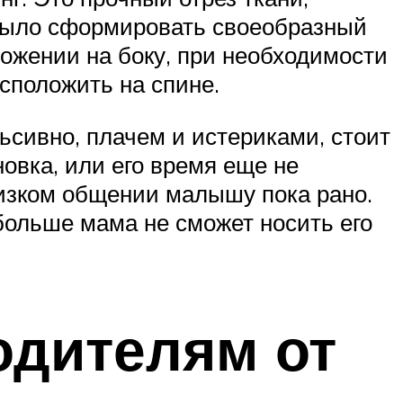
о было сформировать своеобразный
ложении на боку, при необходимости
асположить на спине.
сивно, плачем и истериками, стоит
овка, или его время еще не
лизком общении малышу пока рано.
 больше мама не сможет носить его
одителям от