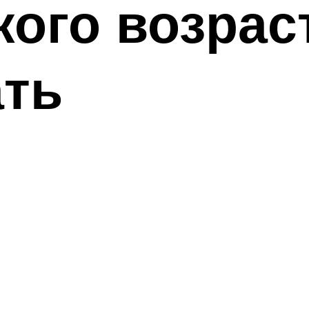
акого возрас
ать