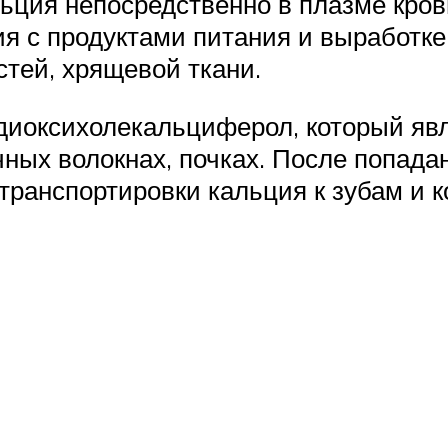
ция непосредственно в плазме крови
я с продуктами питания и выработке
стей, хрящевой ткани.
-диоксихолекальциферол, который яв
ых волокнах, почках. После попада
транспортировки кальция к зубам и к