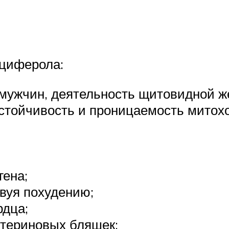
ьциферола:
 мужчин, деятельность щитовидной ж
стойчивость и проницаемость мито
гена;
твуя похудению;
рдца;
стериновых бляшек;