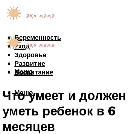
Беременность
Уход
Здоровье
Развитие
Меню
Воспитание
Что умеет и должен
Меню
уметь ребенок в 6
месяцев