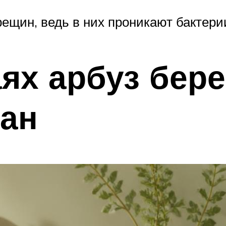
рещин, ведь в них проникают бактери
аях арбуз бе
зан