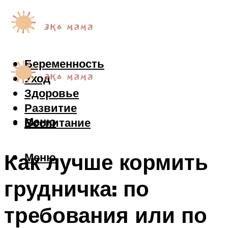
Беременность
Уход
Здоровье
Развитие
Меню
Воспитание
Как лучше кормить
Меню
грудничка: по
требования или по