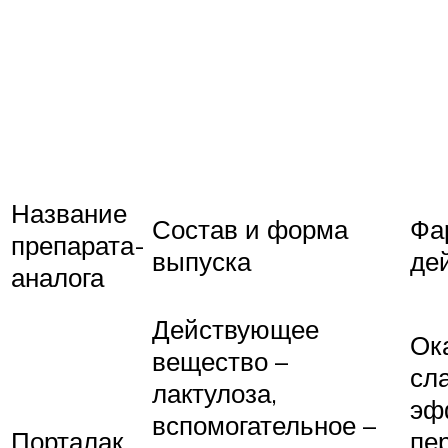
Название
Состав и форма
Фа
препарата-
выпуска
де
аналога
Действующее
Ок
вещество –
сл
лактулоза,
эф
вспомогательное –
Порталак
пе