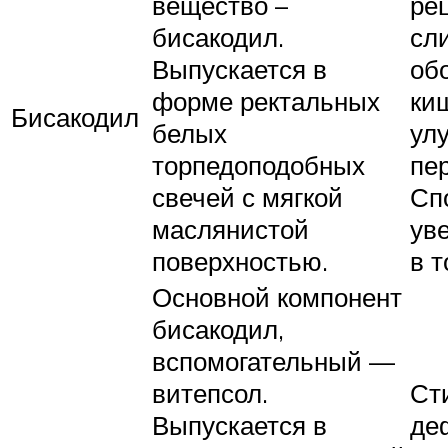
вещество –
ре
бисакодил.
сл
Выпускается в
об
форме ректальных
ки
Бисакодил
белых
ул
торпедоподобных
пе
свечей с мягкой
Сп
маслянистой
ув
поверхностью.
в т
Основной компонент
бисакодил,
вспомогательный —
витепсол.
Ст
Выпускается в
де