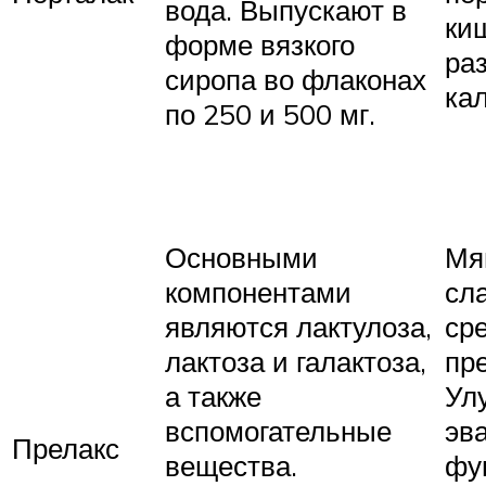
вода. Выпускают в
ки
форме вязкого
ра
сиропа во флаконах
ка
по 250 и 500 мг.
Основными
Мя
компонентами
сл
являются лактулоза,
сре
лактоза и галактоза,
пр
а также
Ул
вспомогательные
эв
Прелакс
вещества.
фу