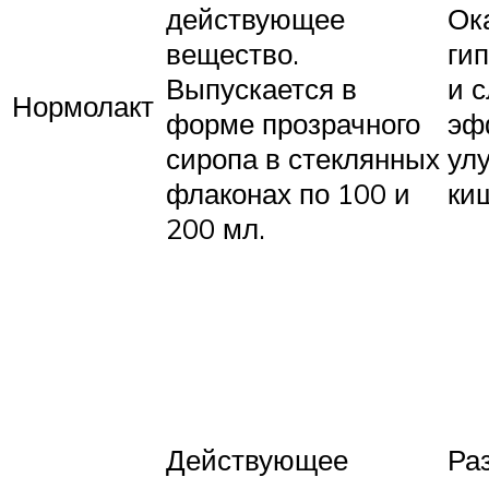
действующее
Ок
вещество.
ги
Выпускается в
и 
Нормолакт
форме прозрачного
эф
сиропа в стеклянных
ул
флаконах по 100 и
киш
200 мл.
Действующее
Ра