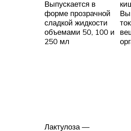
Выпускается в
ки
форме прозрачной
Вы
сладкой жидкости
то
объемами 50, 100 и
ве
250 мл
ор
Лактулоза —