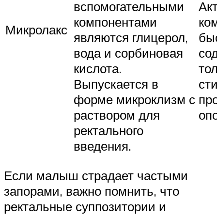
вспомогательными
Ак
компонентами
ко
Микролакс
являются глицерол,
бы
вода и сорбиновая
со
кислота.
то
Выпускается в
ст
форме микроклизм с
пр
раствором для
оп
ректального
введения.
Если малыш страдает частыми
запорами, важно помнить, что
ректальные суппозитории и