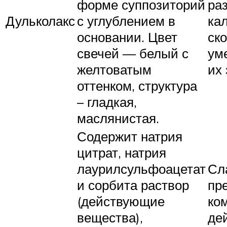
форме суппозиторий
ра
Дульколакс
с углублением в
ка
основании. Цвет
ск
свечей — белый с
ум
желтоватым
их
оттенком, структура
– гладкая,
маслянистая.
Содержит натрия
цитрат, натрия
лаурилсульфоацетат
Сл
и сорбита раствор
пр
(действующие
ко
вещества),
де