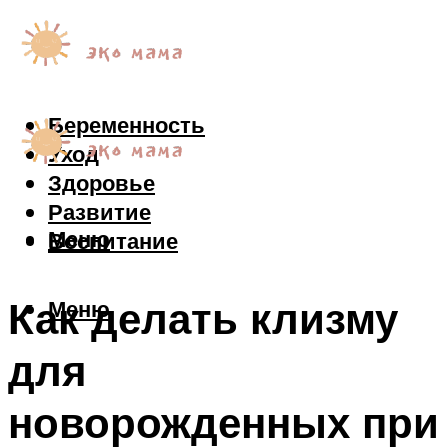
Беременность
Уход
Здоровье
Развитие
Меню
Воспитание
Как делать клизму
Меню
для
новорожденных при