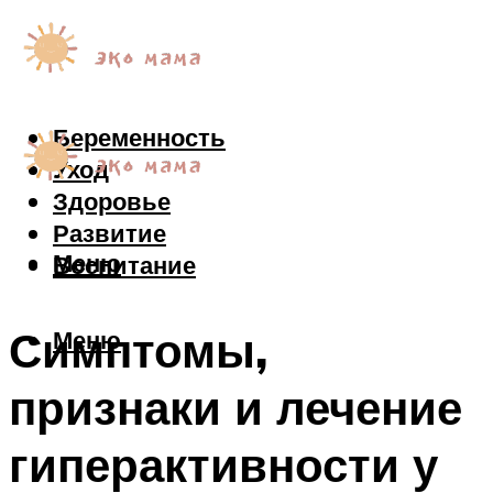
Беременность
Уход
Здоровье
Развитие
Меню
Воспитание
Симптомы,
Меню
признаки и лечение
гиперактивности у