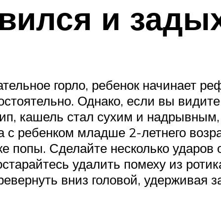
вился и зады
ательное горло, ребенок начинает р
стоятельно. Однако, если вы видите
хрип, кашель стал сухим и надрывным
 с ребенком младше 2-летнего возрас
же попы. Сделайте несколько ударов
остарайтесь удалить помеху из ротик
евернуть вниз головой, удерживая за