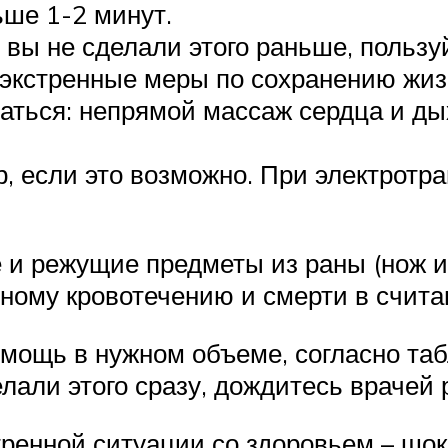
ьше 1-2 минут.
вы не сделали этого раньше, пользу
е экстренные меры по сохранению жи
ться: непрямой массаж сердца и дыха
 если это возможно. При электротра
 режущие предметы из раны (нож из 
сивному кровотечению и смерти в счит
мощь в нужном объеме, согласно таб
елали этого сразу, дождитесь врачей
тренной ситуации со здоровьем – шок