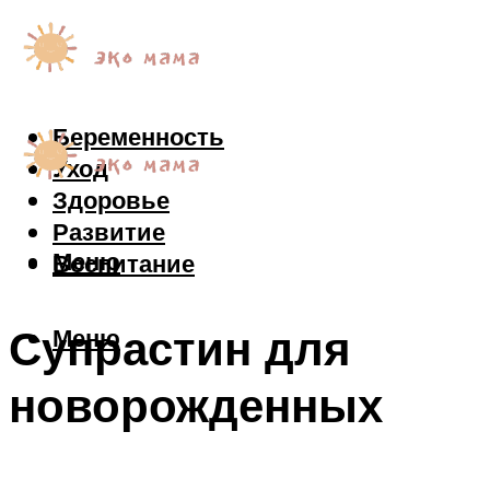
Беременность
Уход
Здоровье
Развитие
Меню
Воспитание
Супрастин для
Меню
новорожденных