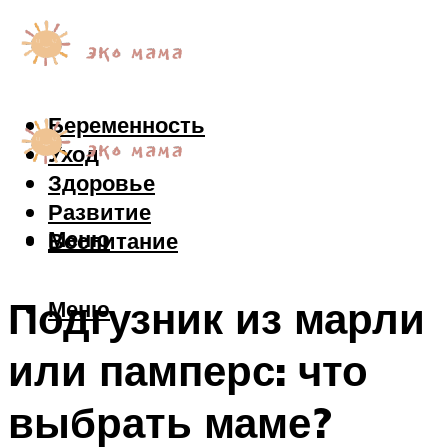
Беременность
Уход
Здоровье
Развитие
Меню
Воспитание
Подгузник из марли
Меню
или памперс: что
выбрать маме?