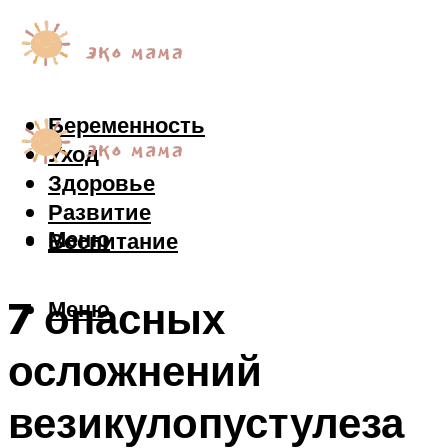
Беременность
Уход
Здоровье
Развитие
Меню
Воспитание
7 опасных
Меню
осложнений
везикулопустулеза