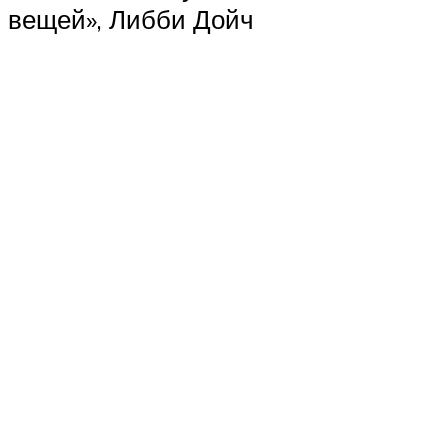
вещей», Либби Дойч