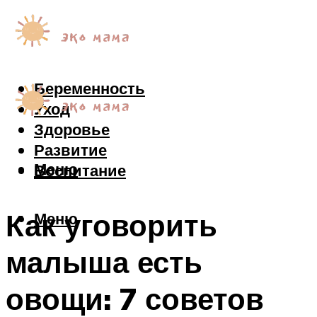
Беременность
Уход
Здоровье
Развитие
Меню
Воспитание
Как уговорить
Меню
малыша есть
овощи: 7 советов