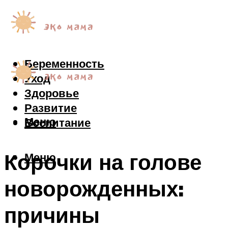
Беременность
Уход
Здоровье
Развитие
Меню
Воспитание
Корочки на голове
Меню
новорожденных:
причины