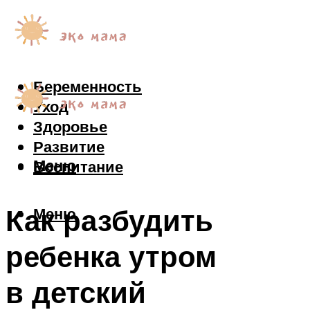
Беременность
Уход
Здоровье
Развитие
Меню
Воспитание
Как разбудить
Меню
ребенка утром
в детский