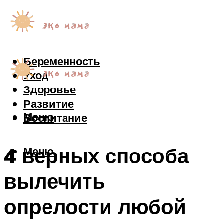
Беременность
Уход
Здоровье
Развитие
Меню
Воспитание
4 верных способа
Меню
вылечить
опрелости любой