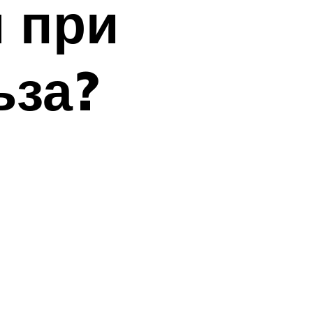
 при
ьза?